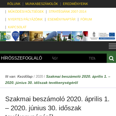
RÓLUNK
MUNKABESZÁMOLÓK
EREDMÉNYEINK
MŰKÖDÉSI KÖLTSÉGEK
STRATÉGIÁNK 2007-2014
NYERTES PÁLYÁZÓINK
ESEMÉNYNAPTÁR
FÓRUM
KAPCSOLAT
HÍRÖSSZEFOGLALÓ
ELADÓ BETÉTI TÁRSASÁG!
TEMATIKUS TUDOMK
Itt van:
Kezdőlap
Szakmai beszámoló 2020. április 1. –
/
2020
/
2020. június 30. időszak tevékenységéről
Szakmai beszámoló 2020. április 1.
– 2020. június 30. időszak