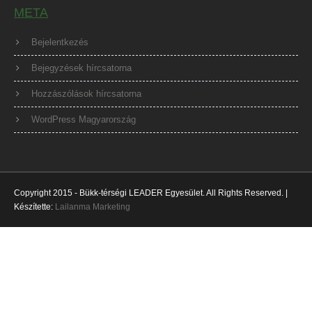
META
Bejelentkezés
Bejegyzések hírcsatorna
Hozzászólások hírcsatorna
WordPress Magyarország
Copyright 2015 - Bükk-térségi LEADER Egyesület. All Rights Reserved. |
Készítette:
Lailanma Marketing