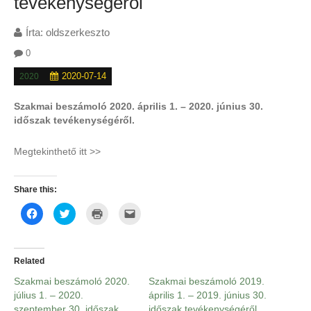
tevékenységéről
Írta:
oldszerkeszto
0
2020-07-14
2020
Szakmai beszámoló 2020. április 1. – 2020. június 30.
időszak tevékenységéről.
Megtekinthető itt >>
Share this:
Click
Click
Click
Click
to
to
to
to
share
share
print
email
on
on
(Opens
this
Facebook
Twitter
in
to
(Opens
(Opens
new
a
in
in
window)
friend
Related
new
new
(Opens
window)
window)
in
Szakmai beszámoló 2020.
Szakmai beszámoló 2019.
new
window)
július 1. – 2020.
április 1. – 2019. június 30.
szeptember 30. időszak
időszak tevékenységéről