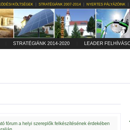
ÖDÉSI KÖLTSÉGEK
STRATÉGIÁNK 2007-2014
NYERTES PÁLYÁZÓINK
STRATÉGIÁNK 2014-2020
LEADER FELHÍVÁS
tó fórum a helyi szereplők felkészítésének érdekében
ralján