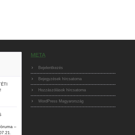
META
Bejelentkezés
Bejegyzések hírcsatorna
ÉTI
!
Hozzászólások hírcsatorna
WordPress Magyarország
S
óruma –
07.21.