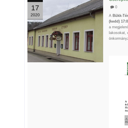
17
0
2020
A
Bükk-Tér
(kedd) 17:0
a megjelenő
lakosokat, 
önkormányz