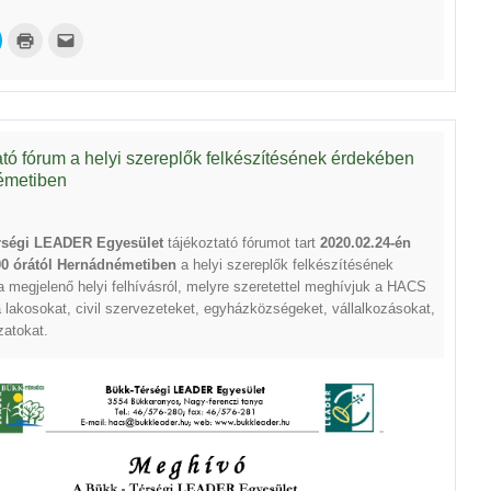
Click
Click
Click
to
to
to
share
print
email
on
(Opens
this
ok
Twitter
in
to
(Opens
new
a
n
window)
friend
new
(Opens
)
window)
in
new
tó fórum a helyi szereplők felkészítésének érdekében
window)
émetiben
ségi LEADER Egyesület
tájékoztató fórumot tart
2020.02.24-én
00 órától
Hernádnémetiben
a helyi szereplők felkészítésének
 megjelenő helyi felhívásról, melyre szeretettel meghívjuk a HACS
 a lakosokat, civil szervezeteket, egyházközségeket, vállalkozásokat,
atokat.