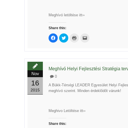
Meghívó letöltése itt››
Share this:
Click
Click
Click
Click
to
to
to
to
share
share
print
email
on
on
(Opens
this
Facebook
Twitter
in
to
(Opens
(Opens
new
a
in
in
window)
friend
new
new
(Opens
window)
window)
in
new
Meghívó Helyi Fejlesztési Stratégia te
window)
Nov
0
16
A Bükk-Térségi LEADER Egyesület Helyi Fejleszt
2015
meghívó szerint. Minden érdeklődőt várunk!
Meghivo Letöltése itt››
Share this: