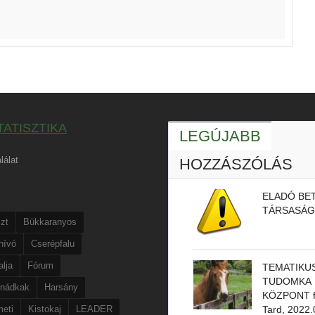
TATISZTIKA
LEGÚJABB
lálat
HOZZÁSZÓLÁS
ELADÓ BET
TÁRSASÁG
zt
Bükkaranyos
hívó
Cserépfalu
lja
Fórum
TEMATIKU
TUDOMKA
rnádkak
Harsány
KÖZPONT f
eti
Kistokaj
LEADER
Tard, 2022.