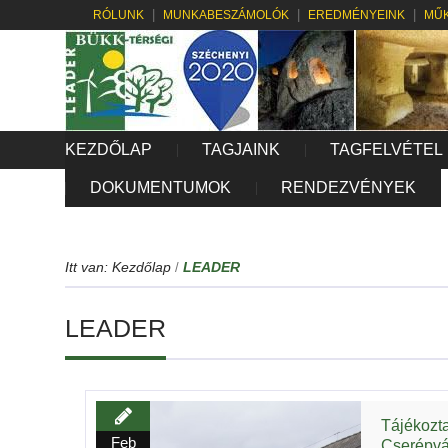
RÓLUNK
MUNKABESZÁMOLÓK
EREDMÉNYEINK
MŰK
KEZDŐLAP
TAGJAINK
TAGFELVÉTEL
DOKUMENTUMOK
RENDEZVÉNYEK
Itt van:
Kezdőlap
LEADER
/
LEADER
Tájékozta
Feb
Cserépvá