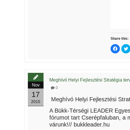
Share this:
Click
to
share
on
Facebo
(Opens
in
i
new
window
Meghívó Helyi Fejlesztési Stratégia te
Nov
0
17
Meghívó Helyi Fejlesztési Stra
2015
A Bükk-Térségi LEADER Egyesüle
fórumot tart Cserépfaluban, a 
várunk!// bukkleader.hu