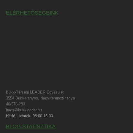
ELÉRHETŐSÉGEINK
Bükk-Térségi LEADER Egyesület
3554 Bükkaranyos, Nagy-ferenczi tanya
46/576-280
hacs@bukkleader.hu
Hétfő - péntek: 08:00-16:00
BLOG STATISZTIKA