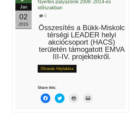
Nyertes pályázóink 2008 -2014-es
Jan
időszakban
02
0
2015
Összesítés a Bükk-Miskolc
térségi LEADER helyi
akciócsoport (HACS)
területén támogatott EMVA
III-IV. projektekről.
Olvasás folytatása
Share this:
Click
Click
Click
Click
to
to
to
to
share
share
print
email
on
on
(Opens
this
Facebook
Twitter
in
to
(Opens
(Opens
new
a
in
in
window)
friend
new
new
(Opens
window)
window)
in
new
window)