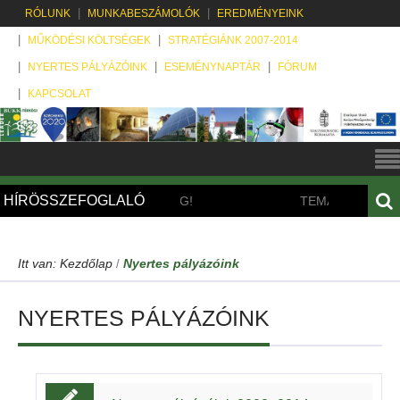
RÓLUNK
MUNKABESZÁMOLÓK
EREDMÉNYEINK
MŰKÖDÉSI KÖLTSÉGEK
STRATÉGIÁNK 2007-2014
NYERTES PÁLYÁZÓINK
ESEMÉNYNAPTÁR
FÓRUM
KAPCSOLAT
HÍRÖSSZEFOGLALÓ
ELADÓ BETÉTI TÁRSASÁG!
TEMATIKUS TUDOMKA
Itt van:
Kezdőlap
Nyertes pályázóink
/
NYERTES PÁLYÁZÓINK