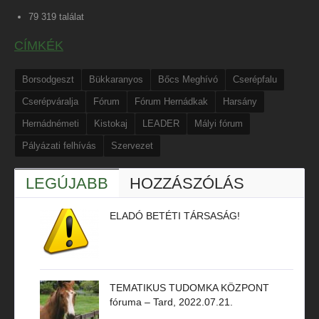
79 319 találat
CÍMKÉK
Borsodgeszt
Bükkaranyos
Bőcs Meghívó
Cserépfalu
Cserépváralja
Fórum
Fórum Hernádkak
Harsány
Hernádnémeti
Kistokaj
LEADER
Mályi fórum
Pályázati felhívás
Szervezet
LEGÚJABB
HOZZÁSZÓLÁS
ELADÓ BETÉTI TÁRSASÁG!
TEMATIKUS TUDOMKA KÖZPONT
fóruma – Tard, 2022.07.21.