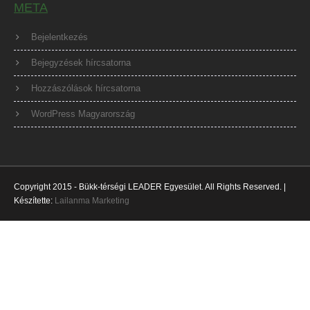
META
Bejelentkezés
Bejegyzések hírcsatorna
Hozzászólások hírcsatorna
WordPress Magyarország
Copyright 2015 - Bükk-térségi LEADER Egyesület. All Rights Reserved. |
Készítette:
Lailanma Marketing