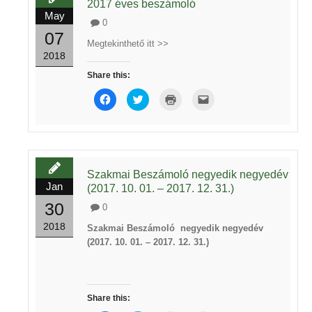
2017 éves beszámoló
May
0
07
Megtekinthető itt >>
2018
Share this:
Click
Click
Click
Click
to
to
to
to
share
share
print
email
on
on
(Opens
this
Facebook
Twitter
in
to
(Opens
(Opens
new
a
in
in
window)
friend
new
new
(Opens
window)
window)
in
new
Szakmai Beszámoló negyedik negyedév
window)
Jan
(2017. 10. 01. – 2017. 12. 31.)
30
0
2018
Szakmai Beszámoló negyedik negyedév
(2017. 10. 01. – 2017. 12. 31.)
Share this: