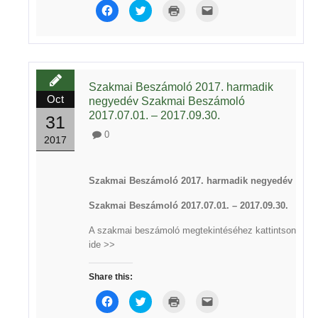
Click
Click
Click
Click
to
to
to
to
share
share
print
email
on
on
(Opens
this
Facebook
Twitter
in
to
(Opens
(Opens
new
a
in
in
window)
friend
new
new
(Opens
window)
window)
in
new
Szakmai Beszámoló 2017. harmadik
window)
Oct
negyedév Szakmai Beszámoló
2017.07.01. – 2017.09.30.
31
0
2017
Szakmai Beszámoló 2017. harmadik negyedév
Szakmai Beszámoló 2017.07.01. – 2017.09.30.
A szakmai beszámoló megtekintéséhez kattintson
ide >>
Share this:
Click
Click
Click
Click
to
to
to
to
share
share
print
email