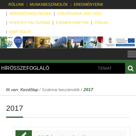
RÓLUNK
MUNKABESZÁMOLÓK
EREDMÉNYEINK
MŰKÖDÉSI KÖLTSÉGEK
STRATÉGIÁNK 2007-2014
NYERTES PÁLYÁZÓINK
ESEMÉNYNAPTÁR
FÓRUM
KAPCSOLAT
HÍRÖSSZEFOGLALÓ
ELADÓ BETÉTI TÁRSASÁG!
TEMATIKUS TUDOMKA K
Itt van:
Kezdőlap
2017
/
Szakmai beszámolók
/
2017