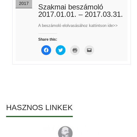
2017
Szakmai beszámoló
2017.01.01. – 2017.03.31.
A beszámoló elolvasásához kattintson ide>>
Share this:
Click
Click
Click
Click
to
to
to
to
share
share
print
email
on
on
(Opens
this
Facebook
Twitter
in
to
(Opens
(Opens
new
a
in
in
window)
friend
new
new
(Opens
window)
window)
in
new
window)
HASZNOS LINKEK