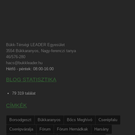
Bükk-Térségi LEADER Egyesület
3554 Bükkaranyos, Nagy-ferenczi tanya
46/576-280
hacs@bukkleader.hu
Hétfő - péntek: 08:00-16:00
BLOG STATISZTIKA
79 319 találat
CÍMKÉK
Borsodgeszt
Bükkaranyos
Bőcs Meghívó
Cserépfalu
Cserépváralja
Fórum
Fórum Hernádkak
Harsány