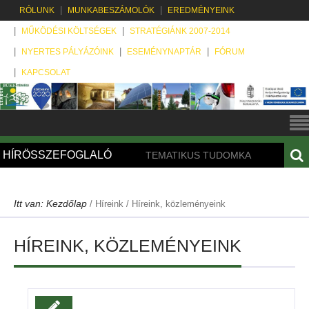
RÓLUNK
MUNKABESZÁMOLÓK
EREDMÉNYEINK
MŰKÖDÉSI KÖLTSÉGEK
STRATÉGIÁNK 2007-2014
NYERTES PÁLYÁZÓINK
ESEMÉNYNAPTÁR
FÓRUM
KAPCSOLAT
HÍRÖSSZEFOGLALÓ
TEMATIKUS TUDOMKA KÖZPONT fóruma – Tard, 2022.0
Itt van:
Kezdőlap
/
Híreink /
Híreink, közleményeink
HÍREINK, KÖZLEMÉNYEINK