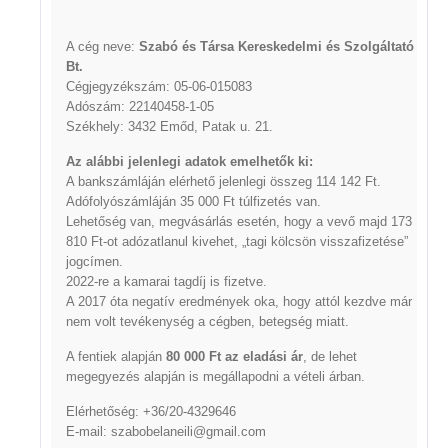
A cég neve:
Szabó és Társa Kereskedelmi és Szolgáltató
Bt.
Cégjegyzékszám: 05-06-015083
Adószám: 22140458-1-05
Székhely: 3432 Emőd, Patak u. 21.
Az alábbi jelenlegi adatok emelhetők ki:
A bankszámláján elérhető jelenlegi összeg 114 142 Ft.
Adófolyószámláján 35 000 Ft túlfizetés van.
Lehetőség van, megvásárlás esetén, hogy a vevő majd 173
810 Ft-ot adózatlanul kivehet, „tagi kölcsön visszafizetése”
jogcímen.
2022-re a kamarai tagdíj is fizetve.
A 2017 óta negatív eredmények oka, hogy attól kezdve már
nem volt tevékenység a cégben, betegség miatt.
A fentiek alapján
80 000 Ft az eladási ár
, de lehet
megegyezés alapján is megállapodni a vételi árban.
Elérhetőség: +36/20-4329646
E-mail:
szabobelaneili@gmail.com