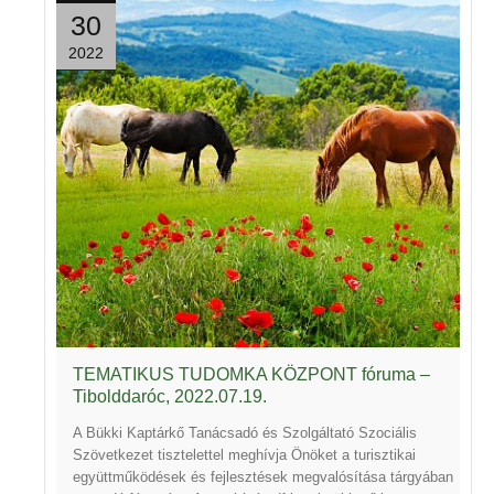
30
2022
TEMATIKUS TUDOMKA KÖZPONT fóruma –
Tibolddaróc, 2022.07.19.
A Bükki Kaptárkő Tanácsadó és Szolgáltató Szociális
Szövetkezet tisztelettel meghívja Önöket a turisztikai
együttműködések és fejlesztések megvalósítása tárgyában