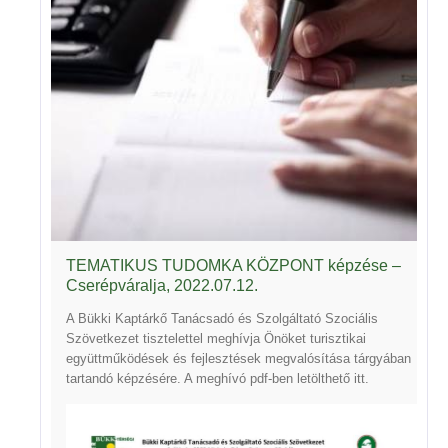
TEMATIKUS TUDOMKA KÖZPONT képzése –
Cserépváralja, 2022.07.12.
A Bükki Kaptárkő Tanácsadó és Szolgáltató Szociális
Szövetkezet tisztelettel meghívja Önöket turisztikai
együttműködések és fejlesztések megvalósítása tárgyában
tartandó képzésére. A meghívó pdf-ben letölthető
itt
.