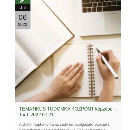
new
window)
Jul
06
2022
TEMATIKUS TUDOMKA KÖZPONT képzése –
Tard, 2022.07.21.
A Bükki Kaptárkő Tanácsadó és Szolgáltató Szociális