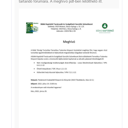
tartandó fórumára. A meghívó pdf-ben letölthető
itt
.