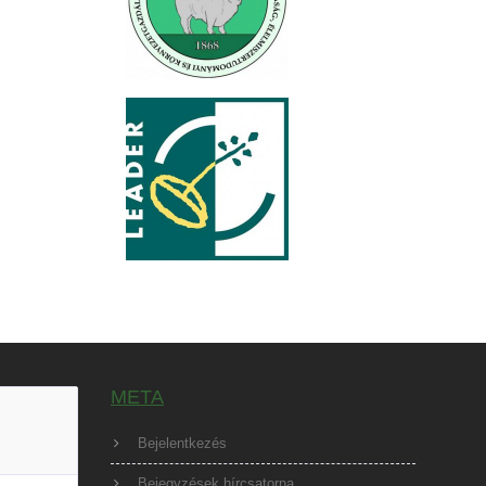
META
Bejelentkezés
Bejegyzések hírcsatorna