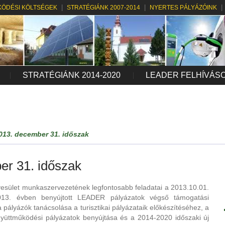
ÖDÉSI KÖLTSÉGEK
STRATÉGIÁNK 2007-2014
NYERTES PÁLYÁZÓINK
STRATÉGIÁNK 2014-2020
LEADER FELHÍVÁS
2013. december 31. időszak
er 31. időszak
sület munkaszervezetének legfontosabb feladatai a 2013.10.01.
13. évben benyújtott LEADER pályázatok végső támogatási
 pályázók tanácsolása a turisztikai pályázataik előkészítéséhez, a
yüttműködési pályázatok benyújtása és a 2014-2020 időszaki új