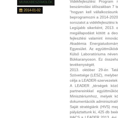
Vidékfejlesztési Program 
MUNKABESZÁMOLÓK
beszámolási időszakban 7 te
2014-01-02
“hogyan kell vállalkozásun
beprogramozni a 2014-2020 
sorozatot a vidékfejlesztési 
Legújabb sikerként, 2013. 
megállapodást kötött a decen
fejlesztési valamint inno
Akadémia Energiatudomá
Egyesület. Az együttműködé
Külső Laboratóriuma néven 
Bükkaranyoson. Ez összehan
tevékenységét.
2013. október 29-én Tatá
Szövetsége (LESZ), melyben 
célja a LEADER-szervezetek
A LEADER „térségek között
partnereinkkel együttműkö
Minisztériumhoz, melyek kö
dokumentációk adminisztrat
Saját stratégiánk (HVS) meg
pályáztattunk ki, 425 db beé
HACS a LEADER 2013. évi, II