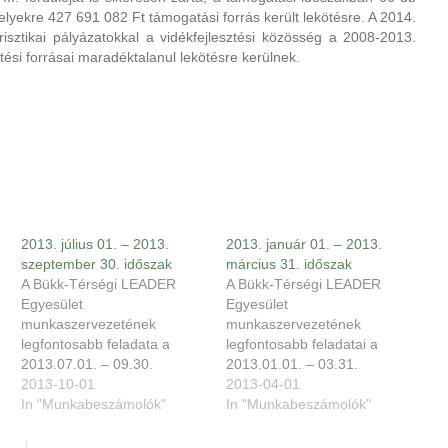
elyekre 427 691 082 Ft támogatási forrás került lekötésre. A 2014.
risztikai pályázatokkal a vidékfejlesztési közösség a 2008-2013.
tési forrásai maradéktalanul lekötésre kerülnek.
2013. július 01. – 2013.
2013. január 01. – 2013.
szeptember 30. időszak
március 31. időszak
A Bükk-Térségi LEADER
A Bükk-Térségi LEADER
Egyesület
Egyesület
munkaszervezetének
munkaszervezetének
legfontosabb feladata a
legfontosabb feladatai a
2013.07.01. – 09.30.
2013.01.01. – 03.31.
időszakban a benyújtott
2013-10-01
időszakban a HACS-hoz
2013-04-01
LEADER pályázatok
In "Munkabeszámolók"
beérkezett EMVA III.
In "Munkabeszámolók"
ügyintézése volt. A LEADER
falumegújítás és –fejlesztés
pályázatok a HACS
pályázatok ügyintézése, a