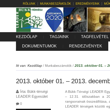
RÓLUNK
MUNKABESZÁMOLÓK
EREDMÉNYEINK
MŰK
KEZDŐLAP
TAGJAINK
TAGFELVÉTEL
DOKUMENTUMOK
RENDEZVÉNYEK
Itt van:
Kezdőlap
2013. október 01. – 
/
Munkabeszámolók
/
2013. október 01. – 2013. decemb
Írta:
Bükk-térségi
A Bükk-Térségi LEADER Egye
LEADER Egyesület
– 12.31. időszakban a 20
rangsorainak összeállítása, a
0
LEADER térségek közötti eg