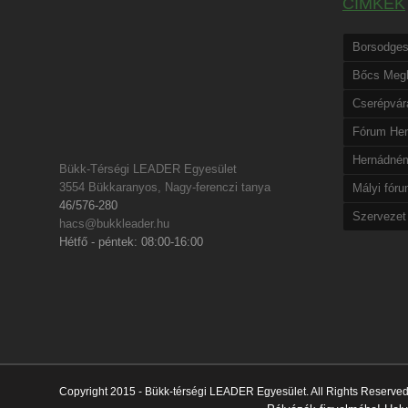
CÍMKÉK
Borsodges
Bőcs Meg
Cserépvára
Fórum He
Hernádném
Bükk-Térségi LEADER Egyesület
3554 Bükkaranyos, Nagy-ferenczi tanya
Mályi fór
46/576-280
Szervezet
hacs@bukkleader.hu
Hétfő - péntek: 08:00-16:00
Copyright 2015 - Bükk-térségi LEADER Egyesület. All Rights Reserved. 