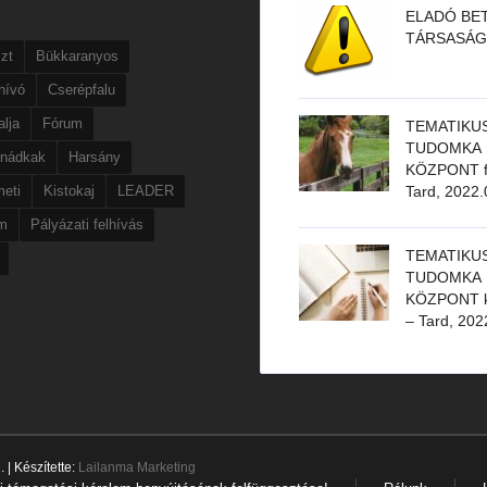
ELADÓ BET
TÁRSASÁG
zt
Bükkaranyos
hívó
Cserépfalu
lja
Fórum
TEMATIKU
TUDOMKA
rnádkak
Harsány
KÖZPONT f
eti
Kistokaj
LEADER
Tard, 2022.
um
Pályázati felhívás
TEMATIKU
TUDOMKA
KÖZPONT k
– Tard, 202
| Készítette:
Lailanma Marketing