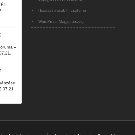
ÉTI
!
Hozzászólások hírcsatorna
WordPress Magyarország
S
óruma –
07.21.
S
épzése
2.07.21.