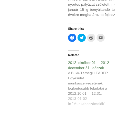
nyertes pályázat született, m
január 15-ig benyújtandó tu
évekre meghatározott fejlesz
Share this:
Click
Click
Click
Click
to
to
to
to
share
share
print
email
on
on
(Opens
this
Facebook
Twitter
in
to
(Opens
(Opens
new
a
in
in
window)
friend
Related
new
new
(Opens
window)
window)
in
2012. október 01. – 2012.
new
window)
december 31. időszak
A Bükk-Térségi LEADER
Egyesület
munkaszervezetének
legfontosabb feladatai a
2012.10.01. – 12.31.
időszakban az EMVA III.
2013-01-02
falumegújítás és –fejlesztés
In "Munkabeszámolók"
pályázati időszak
előkészítése, a szakmai