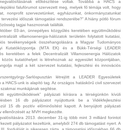
megvalósításának előkészítése voltak.
Továbbá a HACS a
lepülési falufórumot szervezett meg, melyek fő témája volt, hogy
kat, nonprofit szervezetünket, egyházunkat, önkormányzatunkat
tervezési időszak támogatási rendszerébe?” A hiány pótló fórum
közösség tagjai hasznosnak találták.
október 03-án, ünnepélyes közgyűlés keretében együttműködési
tralizált villamosenergia-hálózatok területén folytatott kutatási,
vációs tevékenységeik összehangolására a Magyar Tudományos
nyi Kutatóközpontja (MTA EK) és a Bükk-Térségi LEADER
s keretében a felek Decentralizált Villamosenergia Hálózatok
közös kutatóhelyet is létrehoznak az egyesület központjában,
golja majd a két szervezet kutatási, fejlesztési és innovációs
rszentgyörgy-Sarlóspusztán létrejött a LEADER Egyesületek
a HACS-unk is alapító tag. Az országos hatáskörű civil szervezet
 szakmai munkájának segítése.
i együttműködések” pályázati kiírásra a térségünkön kívüli
désben 16 db pályázatot nyújtottunk be a Vidékfejlesztési
zül 15 db pozitív előminősítést kapott. A benyújtott pályázati
ív ellenőrzését az MVH megkezdte.
valósítására 2013. december 31-ig több mint 3 milliárd forintot
rkezett pályázatot kezeltünk, amelyből 274 db támogatást nyert. A
I. fordulóját is sikeresen zárta, a támogatási időszakban 66 db