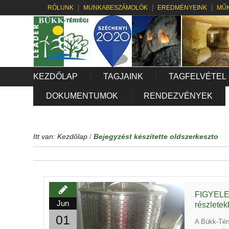
RÓLUNK
MUNKABESZÁMOLÓK
EREDMÉNYEINK
MŰK
KEZDŐLAP
TAGJAINK
TAGFELVÉTEL
DOKUMENTUMOK
RENDEZVÉNYEK
Itt van:
Kezdőlap
Bejegyzést készítette oldszerkeszto
/
FIGYELEM
Jun
részlete
01
A Bükk-Tér