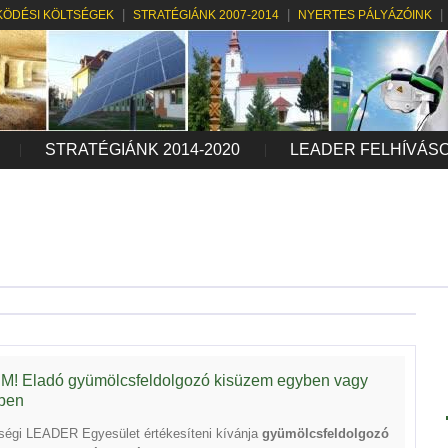
ÖDÉSI KÖLTSÉGEK
STRATÉGIÁNK 2007-2014
NYERTES PÁLYÁZÓINK
STRATÉGIÁNK 2014-2020
LEADER FELHÍVÁS
! Eladó gyümölcsfeldolgozó kisüzem egyben vagy
kben
ségi LEADER Egyesület értékesíteni kívánja
gyümölcsfeldolgozó