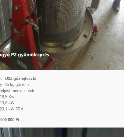
t TD23 gőzfejlesztő
y: 35 kg gőz/óra
 teljesítményszintek:
 16,5 Kw
 19,8 kW
 23,1 kW 35 A
 500 000 Ft