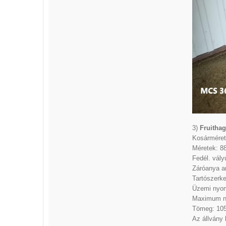
3)
Fruitha
Kosárméret:
Méretek: 8
Fedél. vály
Záróanya a
Tartószerke
Üzemi nyom
Maximum n
Tömeg: 105
Az állvány b