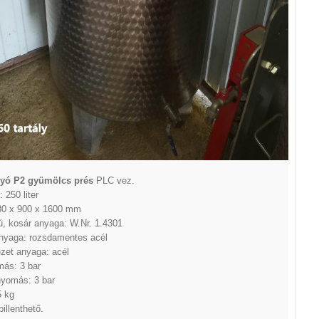
gyó P2 gyümölcs prés
PLC vez.
 250 liter
80 x 900 x 1600 mm
ú, kosár anyaga: W.Nr. 1.4301
nyaga: rozsdamentes acél
zet anyaga: acél
ás: 3 bar
yomás: 3 bar
 kg
illenthető.