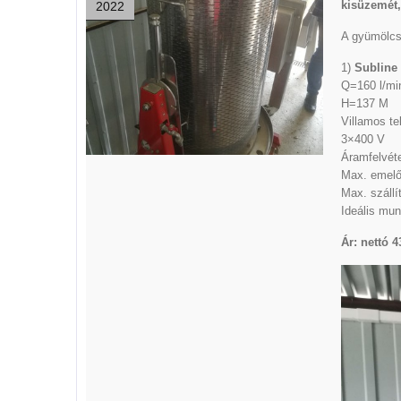
kisüzemét,
2022
A gyümölcsf
1)
Subline 
Q=160 l/mi
H=137 M
Villamos te
3×400 V
Áramfelvéte
Max. emel
Max. szállí
Ideális mun
Ár: nettó 4