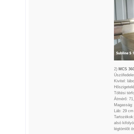
2)
MCS 360 
Úszófedeles
Kivitel: lábo
Hőszigetelé
Töltési térf
Átmérő: 71
Magasság:
Láb: 29 cm
Tartozékok:
alsó kifoly
légtömlőt 