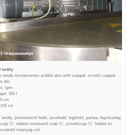
tartály
 tartály rozsdamentes acélból alsó ürítő csappal, színelő csappal.
n álló.
s: Igen.
ogat: 360 l.
,6 cm
 100 cm
 tartály, pormentesítő fedél, úszófedél, légtömlő, pumpa, légzőszelep,
ócsap ¾”, oldalsó mintavevő csap ½”, színelőcsap ½”, fedelet és
összekötő műanyag cső