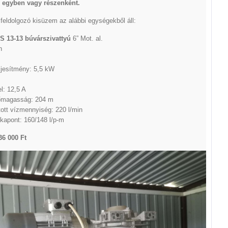
 egyben vagy részenként.
eldolgozó kisüzem az alábbi egységekből áll:
S 13-13 búvárszivattyú
6” Mot. al.
n
ljesítmény: 5,5 kW
l: 12,5 A
őmagasság: 204 m
tott vízmennyiség: 220 l/min
kapont: 160/148 l/p-m
36 000 Ft