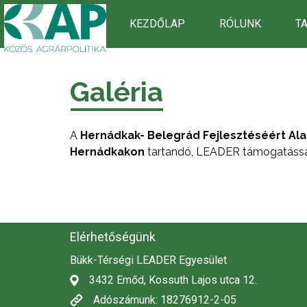
KEZDŐLAP
RÓLUNK
T
Galéria
A
Hernádkak- Belegrád Fejlesztéséért Al
Hernádkakon
tartandó, LEADER támogatáss
Elérhetőségünk
Bükk-Térségi LEADER Egyesület
3432 Emőd, Kossuth Lajos utca 12.
Adószámunk: 18276912-2-05