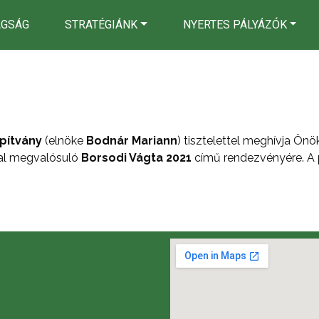
AGSÁG
STRATÉGIÁNK
NYERTES PÁLYÁZÓK
apítvány
(elnöke
Bodnár Mariann
) tisztelettel meghívja Önö
al megvalósuló
Borsodi Vágta 2021
című rendezvényére. A 