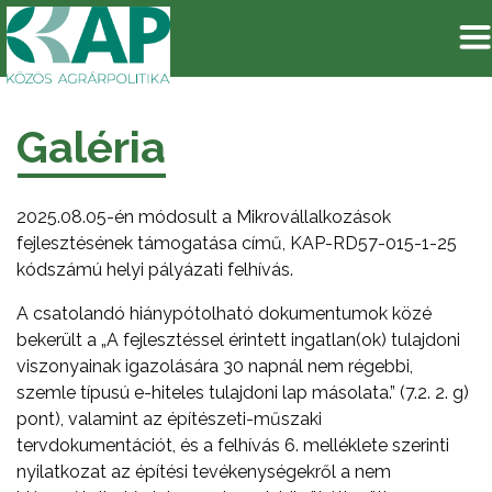
Galéria
2025.08.05-én módosult a Mikrovállalkozások
fejlesztésének támogatása című, KAP-RD57-015-1-25
kódszámú helyi pályázati felhívás.
A csatolandó hiánypótolható dokumentumok közé
bekerült a „A fejlesztéssel érintett ingatlan(ok) tulajdoni
viszonyainak igazolására 30 napnál nem régebbi,
szemle típusú e-hiteles tulajdoni lap másolata.” (7.2. 2. g)
pont), valamint az építészeti-műszaki
tervdokumentációt, és a felhívás 6. melléklete szerinti
nyilatkozat az építési tevékenységekről a nem