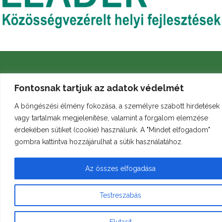
Fontosnak tartjuk az adatok védelmét
A böngészési élmény fokozása, a személyre szabott hirdetések
Archívum
Galéria
Arculati kézikönyv
vagy tartalmak megjelenítése, valamint a forgalom elemzése
érdekében sütiket (cookie) használunk. A "Mindet elfogadom"
gombra kattintva hozzájárulhat a sütik használatához.
© Minden jog fenntartva
bukkleader.hu
Az összes elfogadása
Testreszabás
Elutasít