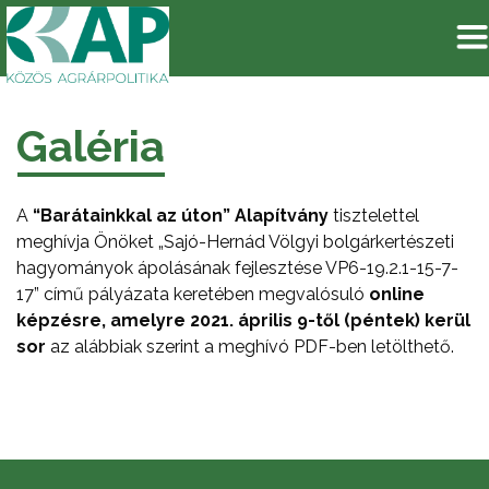
Galéria
A
“Barátainkkal az úton” Alapítvány
tisztelettel
meghívja Önöket „Sajó-Hernád Völgyi bolgárkertészeti
hagyományok ápolásának fejlesztése VP6-19.2.1-15-7-
17” című pályázata keretében megvalósuló
online
képzésre, amelyre 2021. április 9-től (péntek) kerül
sor
az alábbiak szerint a meghívó PDF-ben letölthető.