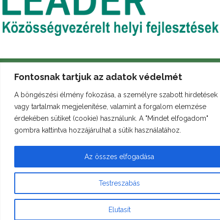
Fontosnak tartjuk az adatok védelmét
A böngészési élmény fokozása, a személyre szabott hirdetések
vagy tartalmak megjelenítése, valamint a forgalom elemzése
Archívum
Galéria
Arculati kézikönyv
érdekében sütiket (cookie) használunk. A "Mindet elfogadom"
gombra kattintva hozzájárulhat a sütik használatához.
Az összes elfogadása
© Minden jog fenntartva
bukkleader.hu
Testreszabás
Elutasít