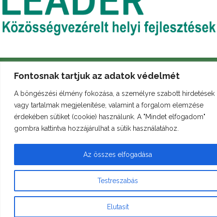
Fontosnak tartjuk az adatok védelmét
A böngészési élmény fokozása, a személyre szabott hirdetések
vagy tartalmak megjelenítése, valamint a forgalom elemzése
Archívum
Galéria
Arculati kézikönyv
érdekében sütiket (cookie) használunk. A "Mindet elfogadom"
gombra kattintva hozzájárulhat a sütik használatához.
Az összes elfogadása
© Minden jog fenntartva
bukkleader.hu
Testreszabás
Elutasít